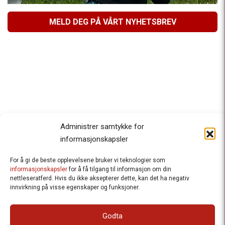
MELD DEG PÅ VÅRT NYHETSBREV
Administrer samtykke for
informasjonskapsler
For å gi de beste opplevelsene bruker vi teknologier som
Besteforeldrenes klimaaksjon
informasjonskapsler
for å få tilgang til informasjon om din
nettleseratferd. Hvis du ikke aksepterer dette, kan det ha negativ
Ansvarlig redaktør
: Halfdan Wiik |
innvirkning på visse egenskaper og funksjoner.
halfdan.wiik@besteforeldrene.no
| 971 96 809
Besøksadresse
: Hausmannsgt. 19, 0182 Oslo
Godta
Postadresse
: Postboks 1231 Vika, 0110 Oslo.