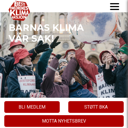
BARNAS KLIMA
VÅR SAK!
BLI MEDLEM
STØTT BKA
MOTTA NYHETSBREV