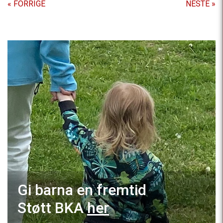
« FORRIGE
NESTE »
Gi barna en fremtid
Støtt BKA
her