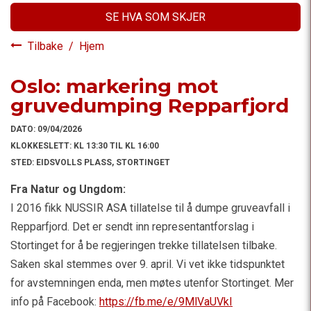
SE HVA SOM SKJER
Tilbake
/
Hjem
Oslo: markering mot
gruvedumping Repparfjord
DATO:
09/04/2026
KLOKKESLETT:
KL 13:30 TIL KL 16:00
STED:
EIDSVOLLS PLASS, STORTINGET
Fra Natur og Ungdom:
I 2016 fikk NUSSIR ASA tillatelse til å dumpe gruveavfall i
Repparfjord. Det er sendt inn representantforslag i
Stortinget for å be regjeringen trekke tillatelsen tilbake.
Saken skal stemmes over 9. april. Vi vet ikke tidspunktet
for avstemningen enda, men møtes utenfor Stortinget. Mer
info på Facebook:
https://fb.me/e/9MlVaUVkI