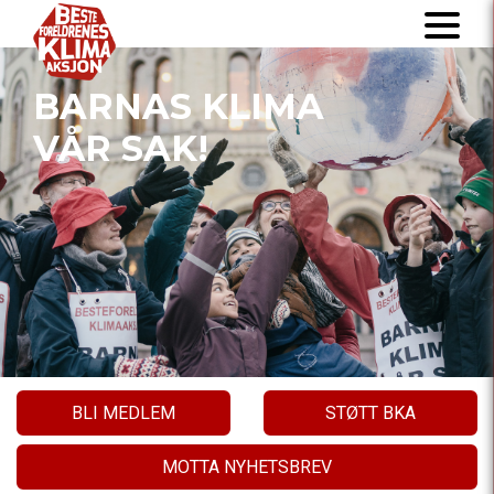
BARNAS KLIMA
VÅR SAK!
BLI MEDLEM
STØTT BKA
MOTTA NYHETSBREV