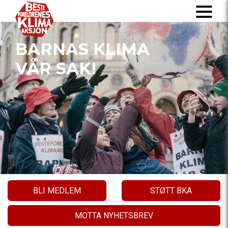
BARNAS KLIMA
VÅR SAK!
BLI MEDLEM
STØTT BKA
MOTTA NYHETSBREV