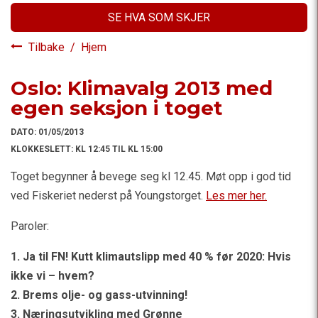
SE HVA SOM SKJER
Tilbake
/
Hjem
Oslo: Klimavalg 2013 med
egen seksjon i toget
DATO:
01/05/2013
KLOKKESLETT:
KL 12:45 TIL KL 15:00
Toget begynner å bevege seg kl 12.45. Møt opp i god tid
ved Fiskeriet nederst på Youngstorget.
Les mer her.
Paroler:
1. Ja til FN! Kutt klimautslipp med 40 % før 2020: Hvis
ikke vi – hvem?
2. Brems olje- og gass-utvinning!
3. Næringsutvikling med Grønne