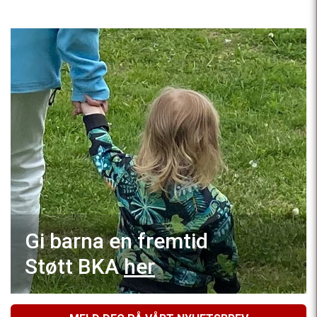
Gi barna en fremtid
Støtt BKA
her