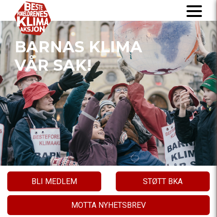
BARNAS KLIMA
VÅR SAK!
BLI MEDLEM
STØTT BKA
MOTTA NYHETSBREV