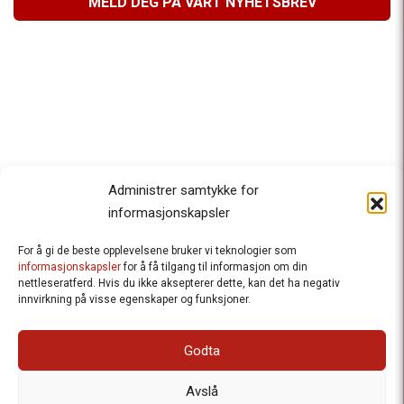
MELD DEG PÅ VÅRT NYHETSBREV
Administrer samtykke for
informasjonskapsler
For å gi de beste opplevelsene bruker vi teknologier som
Besteforeldrenes klimaaksjon
informasjonskapsler
for å få tilgang til informasjon om din
nettleseratferd. Hvis du ikke aksepterer dette, kan det ha negativ
Ansvarlig redaktør
: Halfdan Wiik |
innvirkning på visse egenskaper og funksjoner.
halfdan.wiik@besteforeldrene.no
| 971 96 809
Besøksadresse
: Hausmannsgt. 19, 0182 Oslo
Godta
Postadresse
: Postboks 1231 Vika, 0110 Oslo.
E-post
: post@besteforeldreaksjonen.no
Avslå
Organisasjonsnummer
: 998 636 779