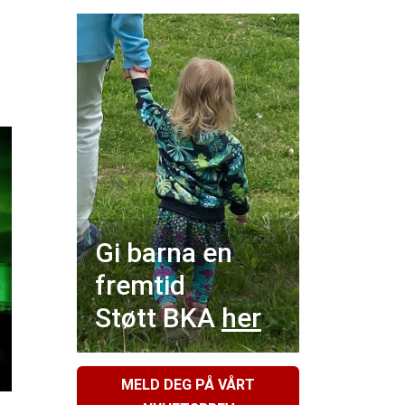
Gi barna en
fremtid
Støtt BKA
her
MELD DEG PÅ VÅRT