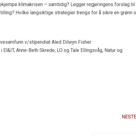
kjempe klimakrisen – samtidig? Legger regjeringens forslag til
illing? Hvilke langsiktige strategier trengs for å sikre en grønn 
uvesamfunn v/stipendiat Aled Dilwyn Fisher
i El&IT, Anne-Beth Skrede, LO og Tale Ellingsvåg, Natur og
NESTE