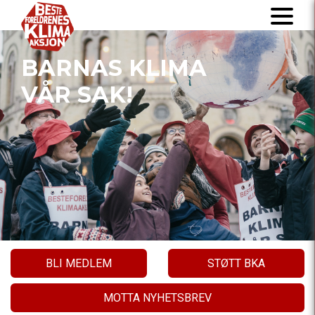
BARNAS KLIMA
VÅR SAK!
BLI MEDLEM
STØTT BKA
MOTTA NYHETSBREV