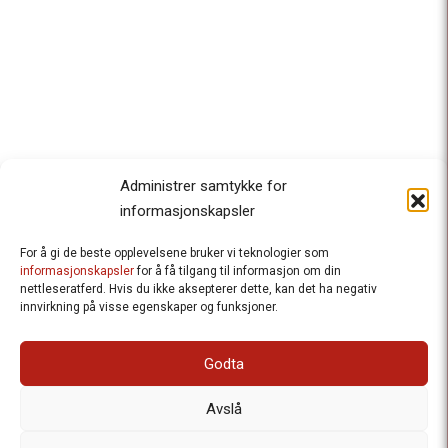
Administrer samtykke for
informasjonskapsler
For å gi de beste opplevelsene bruker vi teknologier som
Besteforeldrenes klimaaksjon
informasjonskapsler
for å få tilgang til informasjon om din
nettleseratferd. Hvis du ikke aksepterer dette, kan det ha negativ
Ansvarlig redaktør
: Halfdan Wiik |
innvirkning på visse egenskaper og funksjoner.
halfdan.wiik@besteforeldrene.no
| 971 96 809
Besøksadresse
: Hausmannsgt. 19, 0182 Oslo
Godta
Postadresse
: Postboks 1231 Vika, 0110 Oslo.
E-post
: post@besteforeldreaksjonen.no
Avslå
Organisasjonsnummer
: 998 636 779
Vår Personvernerklæring
Informasjonskapsler (Cookies)