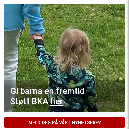
Gi barna en fremtid
Støtt BKA
her
MELD DEG PÅ VÅRT NYHETSBREV