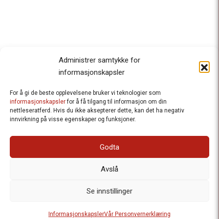
Administrer samtykke for
informasjonskapsler
For å gi de beste opplevelsene bruker vi teknologier som
Besteforeldrenes klimaaksjon
informasjonskapsler
for å få tilgang til informasjon om din
nettleseratferd. Hvis du ikke aksepterer dette, kan det ha negativ
Ansvarlig redaktør
: Halfdan Wiik |
innvirkning på visse egenskaper og funksjoner.
halfdan.wiik@besteforeldrene.no
| 971 96 809
Besøksadresse
: Hausmannsgt. 19, 0182 Oslo
Godta
Postadresse
: Postboks 1231 Vika, 0110 Oslo.
E-post
: post@besteforeldreaksjonen.no
Avslå
Organisasjonsnummer
: 998 636 779
Vår Personvernerklæring
Informasjonskapsler (Cookies)
Se innstillinger
Webutvikling av
Frameworks AS
| Logo av Blanke Ark | Design av
Informasjonskapsler
Vår Personvernerklæring
Merete Bertheau