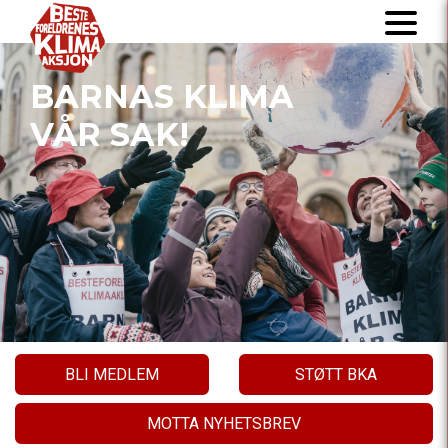
BARNAS KLIMA
VÅR SAK!
BLI MEDLEM
STØTT BKA
MOTTA NYHETSBREV