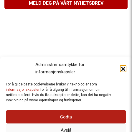
MELD DEG PÅ VÅRT NYHETSBREV
Administrer samtykke for
informasjonskapsler
For å gi de beste opplevelsene bruker vi teknologier som
Besteforeldrenes klimaaksjon
informasjonskapsler
for å få tilgang til informasjon om din
nettleseratferd. Hvis du ikke aksepterer dette, kan det ha negativ
Ansvarlig redaktør
: Halfdan Wiik |
innvirkning på visse egenskaper og funksjoner.
halfdan.wiik@besteforeldrene.no
| 971 96 809
Besøksadresse
: Hausmannsgt. 19, 0182 Oslo
Godta
Postadresse
: Postboks 1231 Vika, 0110 Oslo.
E-post
: post@besteforeldreaksjonen.no
Avslå