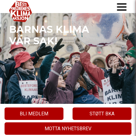
BARNAS KLIMA
VÅR SAK!
BLI MEDLEM
STØTT BKA
MOTTA NYHETSBREV