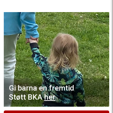
Gi barna en fremtid
Støtt BKA
her