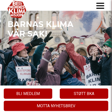
BARNAS KLIMA
VÅR SAK!
BLI MEDLEM
STØTT BKA
MOTTA NYHETSBREV