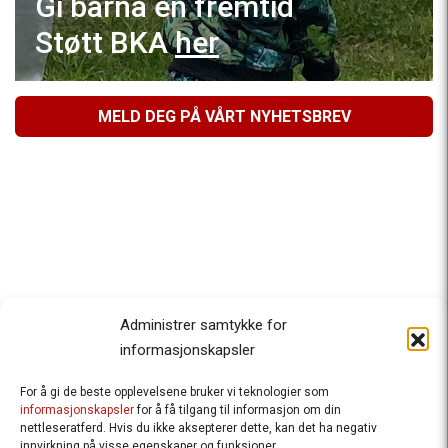
Gi barna en fremtid
Støtt BKA
her
MELD DEG PÅ VÅRT NYHETSBREV
Administrer samtykke for
informasjonskapsler
For å gi de beste opplevelsene bruker vi teknologier som
Besteforeldrenes klimaaksjon
informasjonskapsler
for å få tilgang til informasjon om din
nettleseratferd. Hvis du ikke aksepterer dette, kan det ha negativ
Ansvarlig redaktør
: Halfdan Wiik |
innvirkning på visse egenskaper og funksjoner.