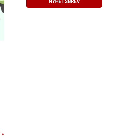
NYHETSBREV
 »