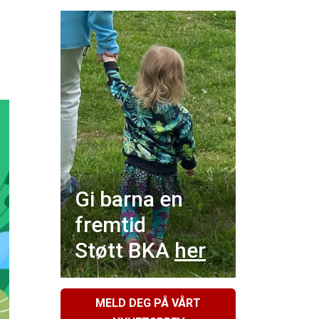
Gi barna en
fremtid
Støtt BKA
her
MELD DEG PÅ VÅRT