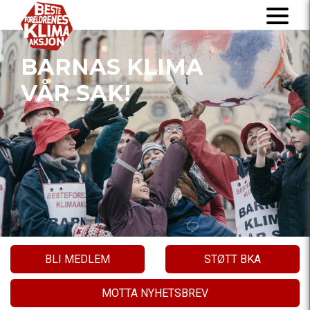
BARNAS KLIMA
VÅR SAK!
BLI MEDLEM
STØTT BKA
MOTTA NYHETSBREV