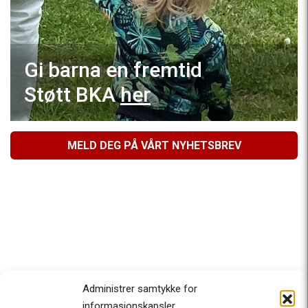
Gi barna en fremtid
Støtt BKA
her
MELD DEG PÅ VÅRT NYHETSBREV
Administrer samtykke for
informasjonskapsler