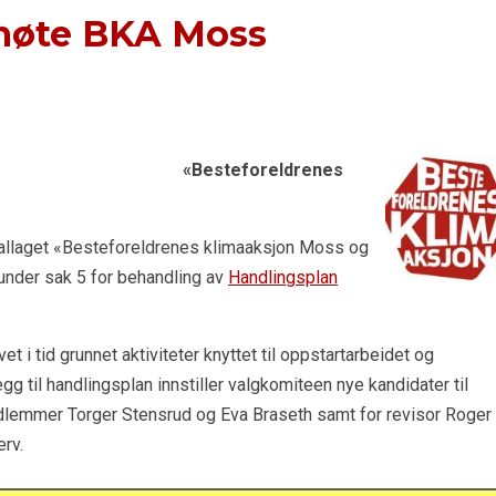
smøte BKA Moss
for: «Besteforeldrenes
lokallaget «Besteforeldrenes klimaaksjon Moss og
nder sak 5 for behandling av
Handlingsplan
et i tid grunnet aktiviteter knyttet til oppstartarbeidet og
illegg til handlingsplan innstiller valgkomiteen nye kandidater til
edlemmer Torger Stensrud og Eva Braseth samt for revisor Roger
rv.