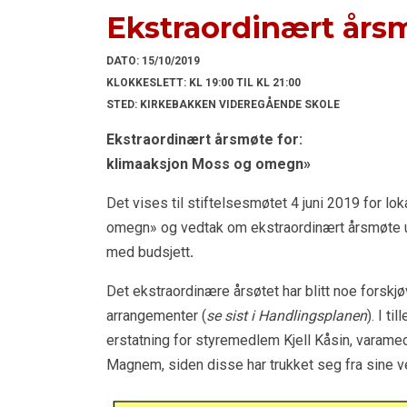
Ekstraordinært år
DATO:
15/10/2019
KLOKKESLETT:
KL 19:00 TIL KL 21:00
STED:
KIRKEBAKKEN VIDEREGÅENDE SKOLE
Ekstraordinært årsmøte 
klimaaksjon Moss og omegn»
Det vises til stiftelsesmøtet 4 juni 2019 for 
omegn» og vedtak om ekstraordinært årsmøte u
med budsjett
.
Det ekstraordinære årsøtet har blitt noe forskjøv
arrangementer (
se sist i Handlingsplanen
). I t
erstatning for styremedlem Kjell Kåsin, varam
Magnem, siden disse har trukket seg fra sine ve