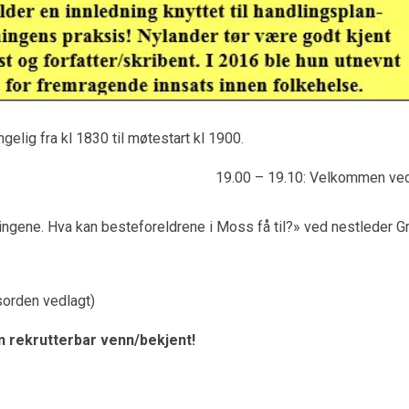
ngelig fra kl 1830 til møtestart kl 1900.
ogram:
19.00 – 19.10: Velkommen ve
ingene. Hva kan besteforeldrene i Moss få til?» ved nestleder G
sorden vedlagt)
n rekrutterbar venn/bekjent!