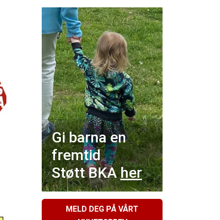
Gi barna en
fremtid
Støtt BKA
her
MELD DEG PÅ VÅRT