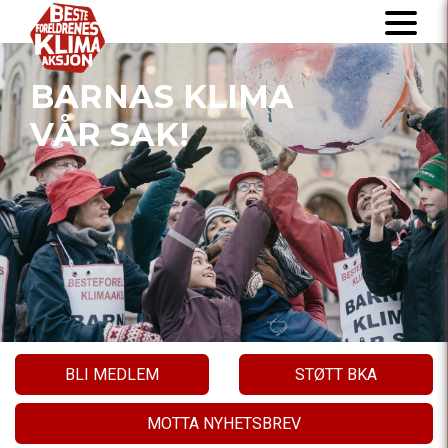
BARNAS KLIMA
VÅR SAK!
BLI MEDLEM
STØTT BKA
MOTTA NYHETSBREV