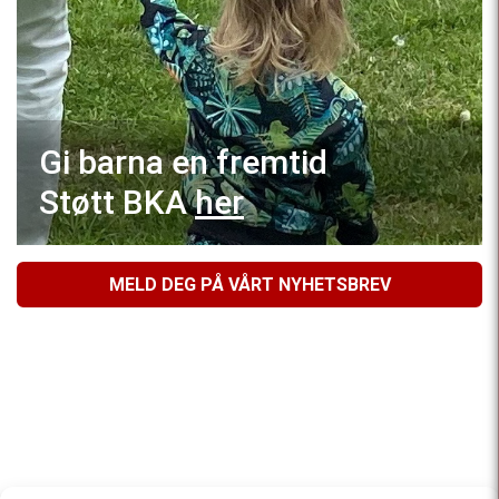
Gi barna en fremtid
Støtt BKA
her
MELD DEG PÅ VÅRT NYHETSBREV