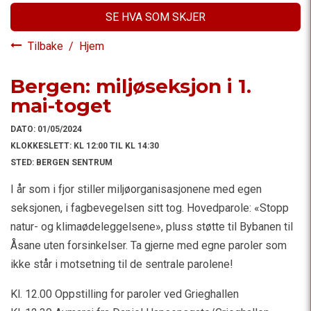
SE HVA SOM SKJER
Tilbake
/
Hjem
Bergen: miljøseksjon i 1.
mai-toget
DATO:
01/05/2024
KLOKKESLETT:
KL 12:00 TIL KL 14:30
STED:
BERGEN SENTRUM
I år som i fjor stiller miljøorganisasjonene med egen
seksjonen, i fagbevegelsen sitt tog. Hovedparole: «Stopp
natur- og klimaødeleggelsene», pluss støtte til Bybanen til
Åsane uten forsinkelser. Ta gjerne med egne paroler som
ikke står i motsetning til de sentrale parolene!
Kl. 12.00 Oppstilling for paroler ved Grieghallen