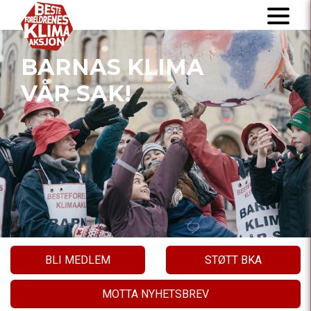
BARNAS KLIMA
VÅR SAK!
BLI MEDLEM
STØTT BKA
MOTTA NYHETSBREV