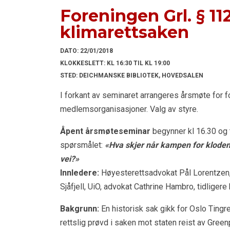
Foreningen Grl. § 1
klimarettsaken
DATO:
22/01/2018
KLOKKESLETT:
KL 16:30 TIL KL 19:00
STED:
DEICHMANSKE BIBLIOTEK, HOVEDSALEN
I forkant av seminaret arrangeres årsmøte for 
medlemsorganisasjoner. Valg av styre.
Åpent årsmøteseminar
begynner kl 16.30 og 
spørsmålet:
«Hva skjer når kampen for kloden
vei?»
Innledere:
Høyesterettsadvokat Pål Lorentzen,
Sjåfjell, UiO, advokat Cathrine Hambro, tidliger
Bakgrunn:
En historisk sak gikk for Oslo Tingre
rettslig prøvd i saken mot staten reist av Gr