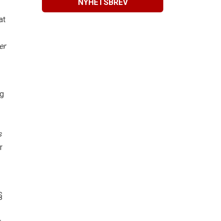
NYHETSBREV
at
er
og
s
r
§