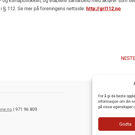
ø- og klimapolitikken, og etablere samarbeid med aktører som se
i § 112. Se mer på foreningens nettside:
http://grl112.no
NESTE
For å gi de beste opp
informasjon om din net
på visse egenskaper o
ene.no
| 971 96 809
Godta