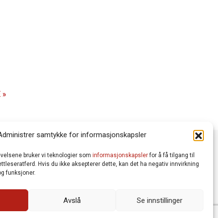
r
 »
Administrer samtykke for informasjonskapsler
levelsene bruker vi teknologier som
informasjonskapsler
for å få tilgang til
tleseratferd. Hvis du ikke aksepterer dette, kan det ha negativ innvirkning
g funksjoner.
Avslå
Se innstillinger
Vår Personvernerklæring
Informasjonskapsler (Cookies)