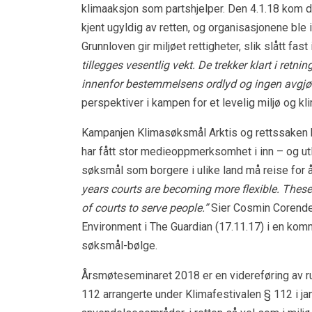
klimaaksjon som partshjelper. Den 4.1.18 kom
kjent ugyldig av retten, og organisasjonene bl
Grunnloven gir miljøet rettigheter, slik slått fa
tillegges vesentlig vekt. De trekker klart i retn
innenfor bestemmelsens ordlyd og ingen avgjøre
perspektiver i kampen for et levelig miljø og kl
Kampanjen Klimasøksmål Arktis og rettssaken har
har fått stor medieoppmerksomhet i inn – og utl
søksmål som borgere i ulike land må reise for å 
years courts are becoming more flexible. These 
of courts to serve people.”
Sier Cosmin Corendea,
Environment i The Guardian (17.11.17) i en kom
søksmål-bølge.
Årsmøteseminaret 2018 er en videreføring av 
112 arrangerte under Klimafestivalen § 112 i jan