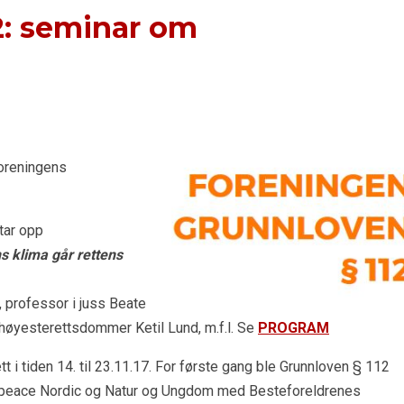
12: seminar om
foreningens
tar opp
s klima går rettens
 professor i juss Beate
e høyesterettsdommer Ketil Lund, m.f.l. Se
PROGRAM
tt i tiden 14. til 23.11.17. For første gang ble Grunnloven § 112
eenpeace Nordic og Natur og Ungdom med Besteforeldrenes