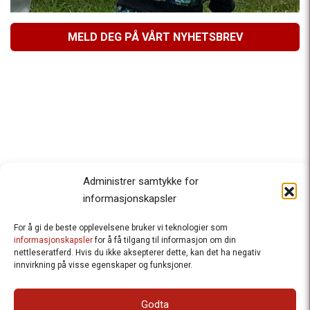
MELD DEG PÅ VÅRT NYHETSBREV
Administrer samtykke for
informasjonskapsler
For å gi de beste opplevelsene bruker vi teknologier som
Besteforeldrenes klimaaksjon
informasjonskapsler
for å få tilgang til informasjon om din
nettleseratferd. Hvis du ikke aksepterer dette, kan det ha negativ
Ansvarlig redaktør
: Halfdan Wiik |
innvirkning på visse egenskaper og funksjoner.
halfdan.wiik@besteforeldrene.no
| 971 96 809
Besøksadresse
: Hausmannsgt. 19, 0182 Oslo
Godta
Postadresse
: Postboks 1231 Vika, 0110 Oslo.