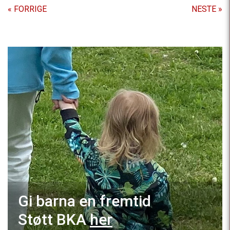
« FORRIGE
NESTE »
Gi barna en fremtid
Støtt BKA
her