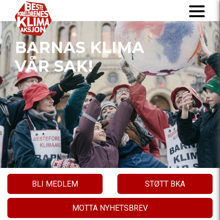
BARNAS KLIMA
VÅR SAK!
BLI MEDLEM
STØTT BKA
MOTTA NYHETSBREV