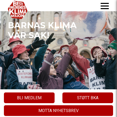
BARNAS KLIMA
VÅR SAK!
BLI MEDLEM
STØTT BKA
MOTTA NYHETSBREV