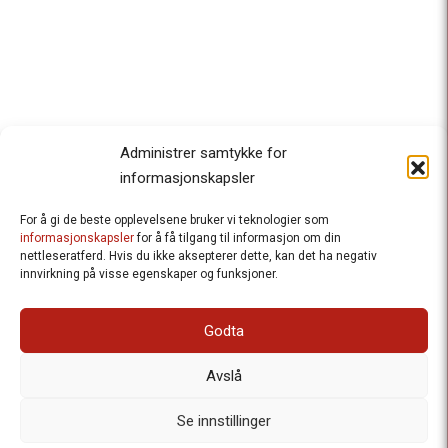
Administrer samtykke for
informasjonskapsler
For å gi de beste opplevelsene bruker vi teknologier som
Besteforeldrenes klimaaksjon
informasjonskapsler
for å få tilgang til informasjon om din
nettleseratferd. Hvis du ikke aksepterer dette, kan det ha negativ
Ansvarlig redaktør
: Halfdan Wiik |
innvirkning på visse egenskaper og funksjoner.
halfdan.wiik@besteforeldrene.no
| 971 96 809
Besøksadresse
: Hausmannsgt. 19, 0182 Oslo
Godta
Postadresse
: Postboks 1231 Vika, 0110 Oslo.
E-post
: post@besteforeldreaksjonen.no
Avslå
Organisasjonsnummer
: 998 636 779
Vår Personvernerklæring
Informasjonskapsler (Cookies)
Se innstillinger