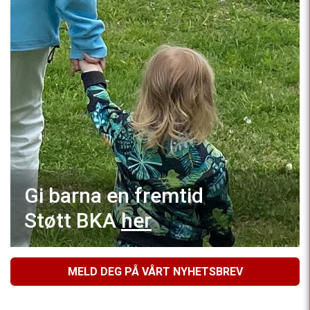
Gi barna en fremtid
Støtt BKA
her
MELD DEG PÅ VÅRT NYHETSBREV