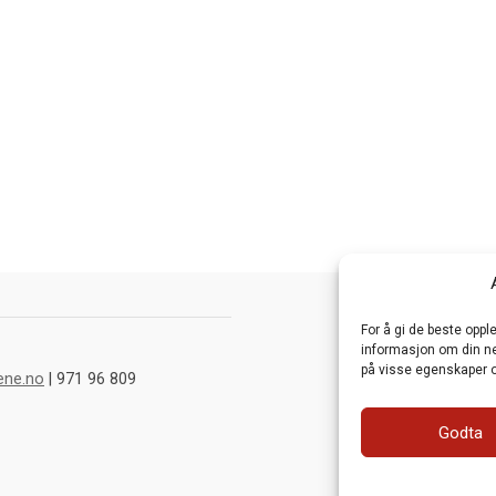
For å gi de beste opp
informasjon om din net
på visse egenskaper o
ene.no
| 971 96 809
Godta
Webutvikling av
Fra