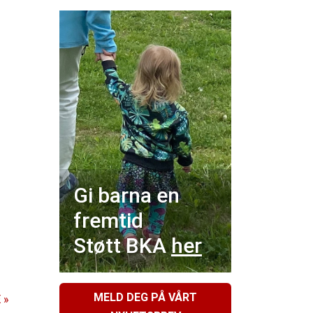
Gi barna en
fremtid
Støtt BKA
her
MELD DEG PÅ VÅRT
 »