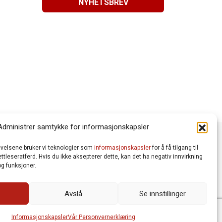
NYHETSBREV
Administrer samtykke for informasjonskapsler
levelsene bruker vi teknologier som
informasjonskapsler
for å få tilgang til
tleseratferd. Hvis du ikke aksepterer dette, kan det ha negativ innvirkning
g funksjoner.
Avslå
Se innstillinger
Vår Personvernerklæring
Informasjonskapsler (Cookies)
meworks AS
| Logo av Blanke Ark | Design av Merete Bertheau
Informasjonskapsler
Vår Personvernerklæring