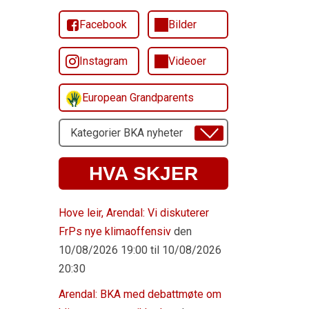
Facebook
Bilder
Instagram
Videoer
European Grandparents
Velg
Emne
HVA SKJER
Hove leir, Arendal: Vi diskuterer
FrPs nye klimaoffensiv
den
10/08/2026 19:00 til 10/08/2026
20:30
Arendal: BKA med debattmøte om