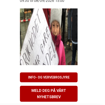
09:30 til 08/09/2026 15:00
INFO- OG VERVEBROSJYRE
MELD DEG PÅ VÅRT
NYHETSBREV