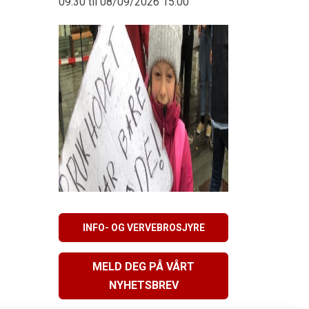
09:30 til 08/09/2026 15:00
INFO- OG VERVEBROSJYRE
MELD DEG PÅ VÅRT
NYHETSBREV