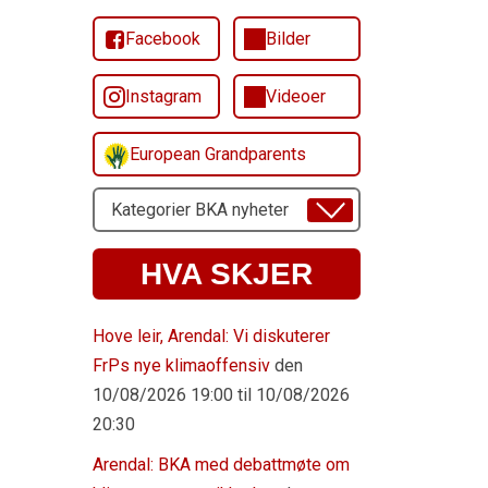
Facebook
Bilder
Instagram
Videoer
European Grandparents
Velg
Emne
HVA SKJER
Hove leir, Arendal: Vi diskuterer
FrPs nye klimaoffensiv
den
10/08/2026 19:00 til 10/08/2026
20:30
Arendal: BKA med debattmøte om