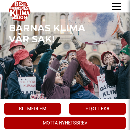
BARNAS KLIMA
VÅR SAK!
BLI MEDLEM
STØTT BKA
MOTTA NYHETSBREV