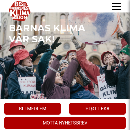
BARNAS KLIMA
VÅR SAK!
BLI MEDLEM
STØTT BKA
MOTTA NYHETSBREV