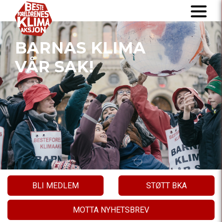
BARNAS KLIMA
VÅR SAK!
BLI MEDLEM
STØTT BKA
MOTTA NYHETSBREV