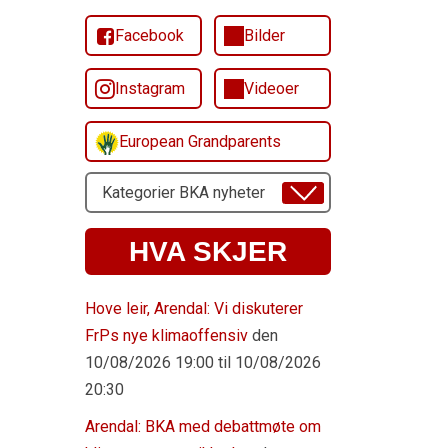
Facebook
Bilder
Instagram
Videoer
European Grandparents
Velg
Emne
HVA SKJER
Hove leir, Arendal: Vi diskuterer
FrPs nye klimaoffensiv
den
10/08/2026 19:00 til 10/08/2026
20:30
Arendal: BKA med debattmøte om