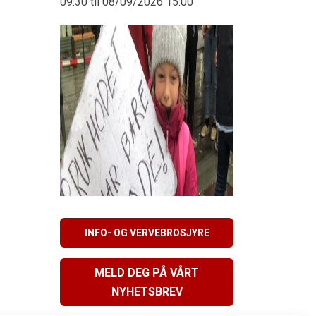
09:30 til 08/09/2026 15:00
INFO- OG VERVEBROSJYRE
MELD DEG PÅ VÅRT
NYHETSBREV