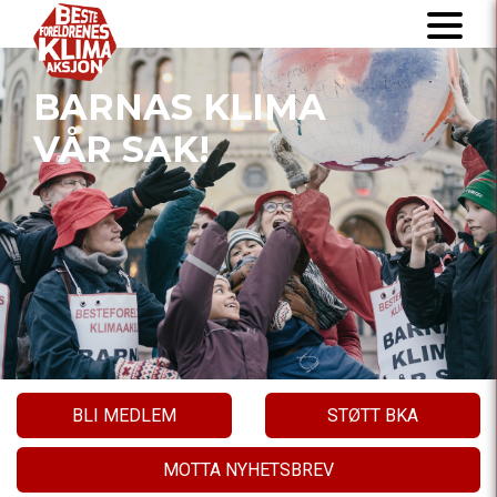
BARNAS KLIMA
VÅR SAK!
BLI MEDLEM
STØTT BKA
MOTTA NYHETSBREV